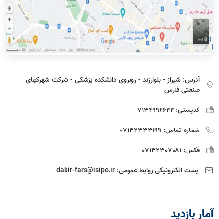
آدرس:
شیراز - بلوارزند - روبروی دانشکده پزشکی - شرکت شهرکهای
صنعتی فارس
کدپستی:
7134996644
شماره تماس:
07132333199
فکس:
07132307081
پست الکترونیکی روابط عمومی:
dabir-fars@isipo.ir
آمار بازديد